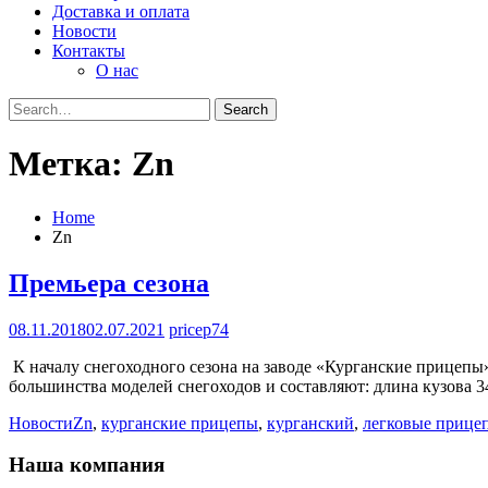
Доставка и оплата
Новости
Контакты
О нас
Search
for:
Метка:
Zn
Home
Zn
Премьера сезона
08.11.2018
02.07.2021
pricep74
К началу снегоходного сезона на заводе «Курганские прицеп
большинства моделей снегоходов и составляют: длина кузова 
Новости
Zn
,
курганские прицепы
,
курганский
,
легковые прице
Наша компания