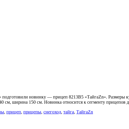
ы» подготовили новинку — прицеп 8213В5 «ТайгаZn». Размеры к
340 см, ширина 150 см. Новинка относится к сегменту прицепов
пы
,
прицеп
,
прицепы
,
снегоход
,
тайга
,
ТайгаZn