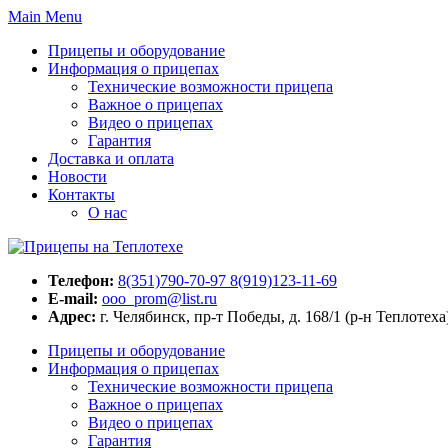
Skip
Main Menu
to
Прицепы и оборудование
content
Информация о прицепах
Технические возможности прицепа
Важное о прицепах
Видео о прицепах
Гарантия
Доставка и оплата
Новости
Контакты
О нас
Телефон:
8(351)790-70-97 8(919)123-11-69
E-mail:
ooo_prom@list.ru
Адрес:
г. Челябинск, пр-т Победы, д. 168/1 (р-н Теплотеха
Прицепы и оборудование
Информация о прицепах
Технические возможности прицепа
Важное о прицепах
Видео о прицепах
Гарантия