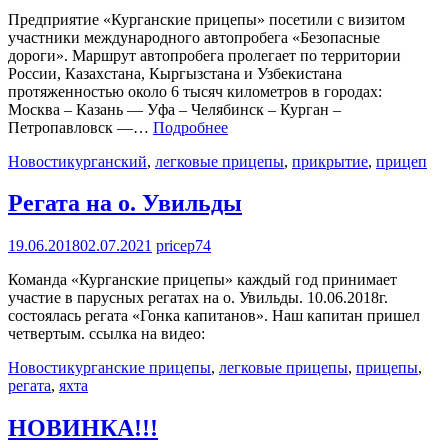
Предприятие «Курганские прицепы» посетили с визитом
участники международного автопробега «Безопасные
дороги». Маршрут автопробега пролегает по территории
России, Казахстана, Кыргызстана и Узбекистана
протяженностью около 6 тысяч километров в городах:
Москва – Казань — Уфа – Челябинск – Курган –
Петропавловск —…
Подробнее
Новости
курганский
,
легковые прицепы
,
прикрытие
,
прицеп
Регата на о. Увильды
19.06.2018
02.07.2021
pricep74
Команда «Курганские прицепы» каждый год принимает
участие в парусных регатах на о. Увильды. 10.06.2018г.
состоялась регата «Гонка капитанов». Наш капитан пришел
четвертым. ссылка на видео:
Новости
курганские прицепы
,
легковые прицепы
,
прицепы
,
регата
,
яхта
НОВИНКА!!!