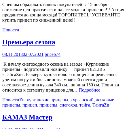
Спешим обрадовать наших покупателей: с 15 ноября
снижение цен практически на все модели прицепов!!! Акция
продлится до конца месяца! ТОРОПИТЕСЬ! УСПЕВАЙТЕ
купить прицеп по сниженной цене!!
Новости
Премьера сезона
08.11.2018
02.07.2021
pricep74
К началу снегоходного сезона на заводе «Курганские
прицепы» подготовили новинку — прицеп 8213В5
«ТайгаZn». Размеры кузова нового прицепа определены с
учетом погрузки большинства моделей снегоходов и
составляют: длина кузова 340 см, ширина 150 см. Новинка
относится к сегменту прицепов для…
Подробнее
Новости
Zn
,
курганские прицепы
,
курганский
,
легковые
прицепы
,
прицеп
,
прицепы
,
снегоход
,
тайга
,
ТайгаZn
КАМАЗ Мастер