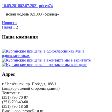
10.05.2018
02.07.2021
pricep74
новая модель 821303 «Уралец»
Новости
Навигация
Назад
1
2
по
Наша компания
записям
Мы в
одноклассниках
мы в вконтакте
мы в telegram
Адрес
г. Челябинск, пр. Победы, 168/1
(хоздвор с левой стороны здания)
Телефоны:
(351) 790-70-97
(351) 790-49-60
(351) 790-18-58
E-mail: ooo_prom@list.ru