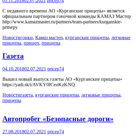
01.11.2018
02.07.2021
pricep74
С недавнего времени АО «Курганские прицепы» является
официальным партнером гоночной команды КАМАЗ Мастер
http://www.kamazmaster.ru/partners/team-partners/kurganskie-
pritsepy
Новости
гонки
,
Камаз мастер
,
курганские прицепы
,
легковые
прицепы
,
прицеп
,
прицепы
Газета
04.10.2018
02.07.2021
pricep74
Вышел новый выпуск газеты АО «Курганские прицепы»
https://yadi.sk/i/AVKY0fCeoKzKNQ
Новости
газета
,
курганские прицепы
,
легковые прицепы
,
прицепы
Автопробег «Безопасные дороги»
27.08.2018
02.07.2021
pricep74